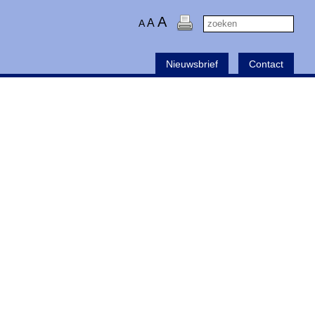
A
A
A
Nieuwsbrief
Contact