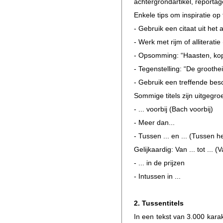
achtergrondartikel, reportage
Enkele tips om inspiratie op
- Gebruik een citaat uit het
- Werk met rijm of alliterati
- Opsomming: “Haasten, kop
- Tegenstelling: “De grooth
- Gebruik een treffende bes
Sommige titels zijn uitgegroe
- ... voorbij (Bach voorbij)
- Meer dan...
- Tussen ... en ... (Tusse
Gelijkaardig: Van ... tot ...
- ... in de prijzen
- Intussen in ...
2. Tussentitels
In een tekst van 3.000 kara