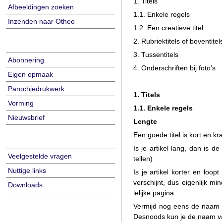
1. Titels
Afbeeldingen zoeken
1.1. Enkele regels
Inzenden naar Otheo
1.2. Een creatieve titel
2. Rubriektitels of boventitel
3. Tussentitels
Abonnering
4. Onderschriften bij foto’s
Eigen opmaak
Parochiedrukwerk
1. Titels
Vorming
1.1. Enkele regels
Nieuwsbrief
Lengte
Een goede titel is kort en 
Is je artikel lang, dan is 
Veelgestelde vragen
tellen)
Nuttige links
Is je artikel korter en loo
verschijnt, dus eigenlijk m
Downloads
lelijke pagina.
Vermijd nog eens de naam va
Desnoods kun je de naam van