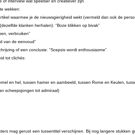
 of interview wat speelser en creatiever zijn.
 te wekken:
 artikel waarmee je de nieuwsgierigheid wekt (vermeld dan ook de persoo
e (dezelfde klanken herhalen): “Boze blikken op bivak”
en, verbruiken”
eid van de eenvoud”
chrijving of een conclusie: “Scepsis wordt enthousiasme”
id tot clichés:
n hemel en hel, tussen hamer en aambeeld, tussen Rome en Keulen, tus
 (Van scheepsjongen tot admiraal)
kters mag gerust een tussentitel verschijnen. Bij nog langere stukken 