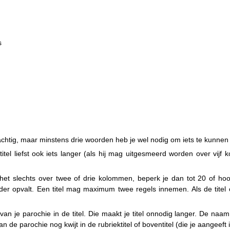
s
krachtig, maar minstens drie woorden heb je wel nodig om iets te kunne
de titel liefst ook iets langer (als hij mag uitgesmeerd worden over v
pt het slechts over twee of drie kolommen, beperk je dan tot 20 of hoo
inder opvalt. Een titel mag maximum twee regels innemen. Als de titel
n je parochie in de titel. Die maakt je titel onnodig langer. De naa
 de parochie nog kwijt in de rubriektitel of boventitel (die je aangee