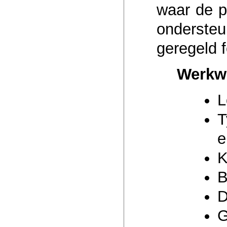
waar de p
onderste
geregeld f
Werkwi
L
T
e
K
B
D
G