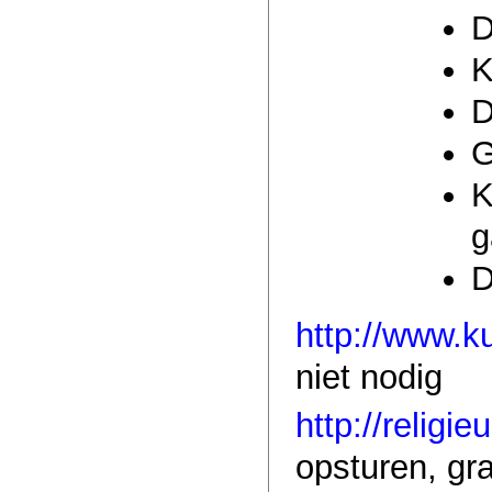
D
K
D
G
K
g
D
http://www.k
niet nodig
http://religi
opsturen, gra