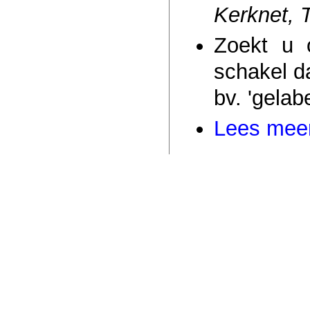
Kerknet, T
Zoekt u 
schakel da
bv. 'gelab
Lees meer