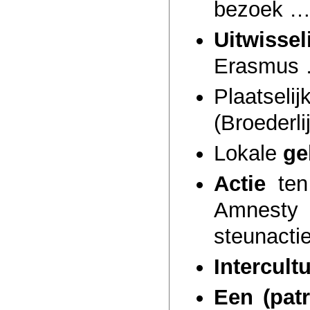
bezoek 
Uitwisse
Erasmus 
Plaatsel
(Broederl
Lokale
ge
Actie
ten
Amnesty I
steunacti
Intercult
Een (patr