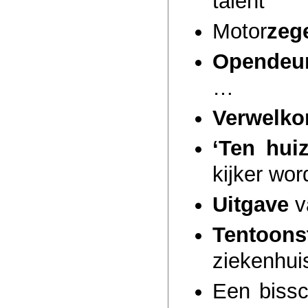
talent
Motor
zeg
Opendeu
…
Verwelko
‘Ten hui
kijker wor
Uitgave
v
Tentoonst
ziekenhui
Een biss