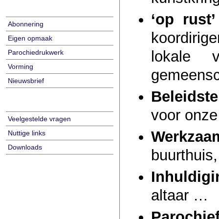
‘op rust’
Abonnering
koordirig
Eigen opmaak
lokale v
Parochiedrukwerk
Vorming
gemeensch
Nieuwsbrief
Beleidste
voor onze
Veelgestelde vragen
Werkzaa
Nuttige links
Downloads
buurthui
Inhuldigi
altaar …
Parochie