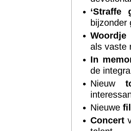
‘Straffe 
bijzonder
Woordje
als vaste 
In memo
de integra
Nieuw
t
interessan
Nieuwe
fi
Concert
v