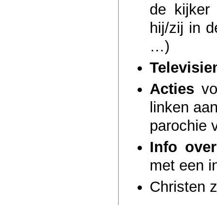
de kijker
hij/zij in
…)
Televisie
Acties
voo
linken aa
parochie v
Info ove
met een i
Christen z