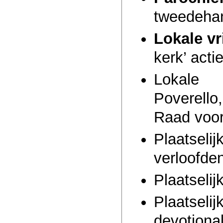
tweedehan
Lokale vr
kerk’ acti
Lokal
Poverello
Raad voor
Plaatselij
verloofde
Plaatseli
Plaatseli
devotiona